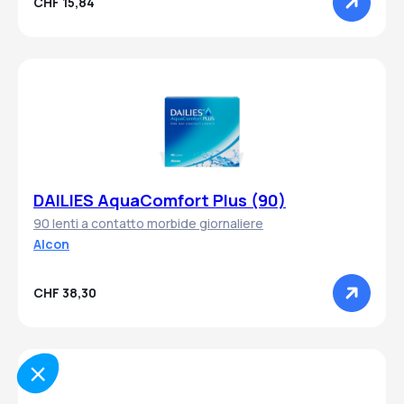
CHF 15,84
Continua senza consenso
Per migliorare
la vostra esperienza
DAILIES AquaComfort Plus (90)
Utilizziamo i cookie per misurare il traffico e il comportamento sul sito,
90 lenti a contatto morbide giornaliere
per fornire servizi personalizzati e offerte pubblicitarie mirate.
Alcon
Ci comunichi le sue preferenze per ogni categoria di cookie.
Per modificare le tue preferenze in seguito, clicca sul link 'Preferenze
CHF 38,30
dei cookie' situato nel piè di pagina.
Leggi l'informativa sulla privacy
Consensi certificati da
Scegliere
OK per me