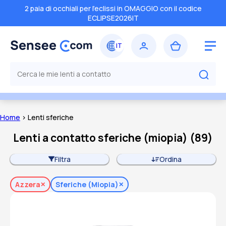
2 paia di occhiali per l'eclissi in OMAGGIO con il codice
ECLIPSE2026IT
Home
> Lenti sferiche
Lenti a contatto sferiche (miopia)
(
89
)
Filtra
Ordina
Azzera
Sferiche (miopia)