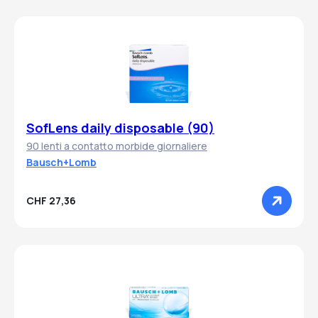
SofLens daily disposable (90)
90 lenti a contatto morbide giornaliere
Bausch+Lomb
CHF 27,36