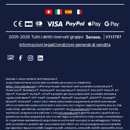
2005-2026 Tutti i diritti riservati gruppo
V1.1.1797
Informazioni legali
Condizioni generali di vendita
Sensee, il nuovo nome di lentimenocare.it
Acquistate online le vostre lenti a contatto ad un prezzo imbattibile:
https: //chi.sensee.com
vi offre le principali marche di lenti a contatto come SofLens®,
PureVision®, Biomedics®, FreshLook®, Acuvue Oasys®, Biofinity®, DAILIES®, Focus®, Air
Optix®, Proclear®, MyDay®, Ultra® e prodotti per la cura delle lenti a contatto morbide e
rigide come ReNu®, OPTI Free®, Complete®, Biotrue®, EasySept®, AOSEPT®, OxySept®,
Boston®, Solocare®. I nostri ottici hanno selezionato una gamma di prodotti eversee per
offrirvi un'alternativa alle vostre lenti o soluzioni con il miglior rapporto qualità-prezzo. Che
siate miopi, ipermetropi, astigmatici o presbiti, da
chi.sensee.com
troverete lenti toriche,
multifocali, progressive e sferiche. Il sito
chi.sensee.com
è gestito da ottici qualificati e vi
garantisce la stessa qualità di servizio del negozio e dell'ottico tradizionale, consentendovi
di risparmiare realmente e di acquistare le vostre lenti a un prezzo avvantaggioso. Tutte le
lenti a contatto e i prodotti per la cura delle lenti offerti sul sito provengono esclusivamente
dai laboratori Bausch+Lomb©, CooperVision©, Johnson & Johnson©, AMO©, Menicon© o Alcon.