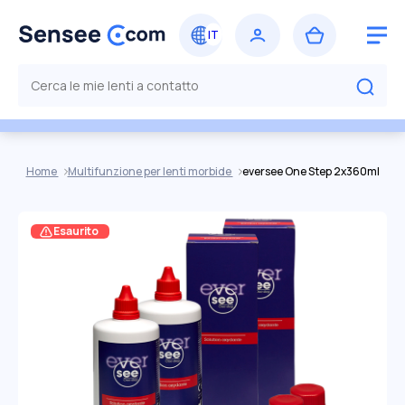
Home
Multifunzione per lenti morbide
eversee One Step 2x360ml
Esaurito