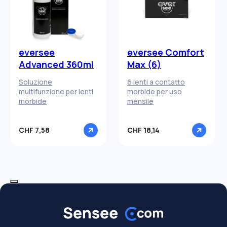
eversee
eversee Comfort
Advanced 360ml
Max (6)
Soluzione
6 lenti a contatto
multifunzione per lenti
morbide per uso
morbide
mensile
CHF 7,58
CHF 18,14