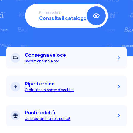
Prima volta?
Consulta il catalogo
Consegna veloce
Spedizione in 24 ore
Ripeti ordine
Ordina in un batter d'occhio!
Punti fedeltà
Un programma solo per te!