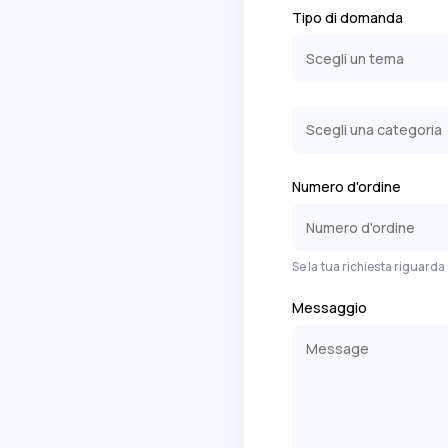
Tipo di domanda
Scegli un tema
Il 
Porta un amico / Sco
Richiesta informazioni
Scegli una categoria
Numero d'ordine
Se la tua richiesta riguarda
Messaggio