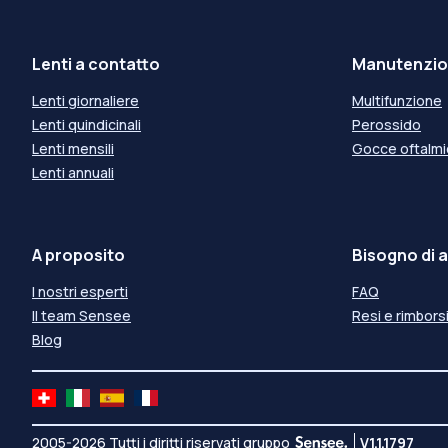
Lenti a contatto
Manutenzion
Lenti giornaliere
Multifunzione
Lenti quindicinali
Perossido
Lenti mensili
Gocce oftalm
Lenti annuali
A proposito
Bisogno di a
I nostri esperti
FAQ
Il team Sensee
Resi e rimbors
Blog
2005-2026 Tutti i diritti riservati gruppo
V1.1.1797