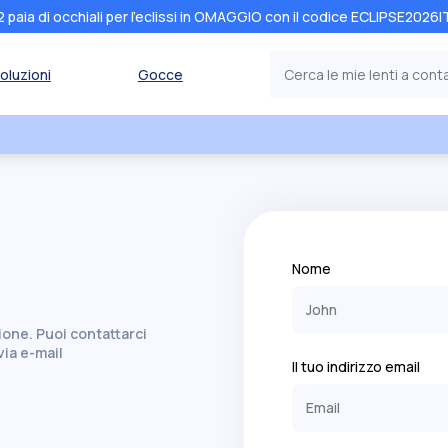
2 paia di occhiali per l'eclissi in OMAGGIO con il codice ECLIPSE2026I
oluzioni
Gocce
Nome
zione. Puoi contattarci
via e-mail
Il tuo indirizzo email