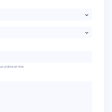
sito ed i prodotti
Il mio ordine
Il mio account
nti
Rinnovo automatico
Suggerimenti -
 un ordine on-line