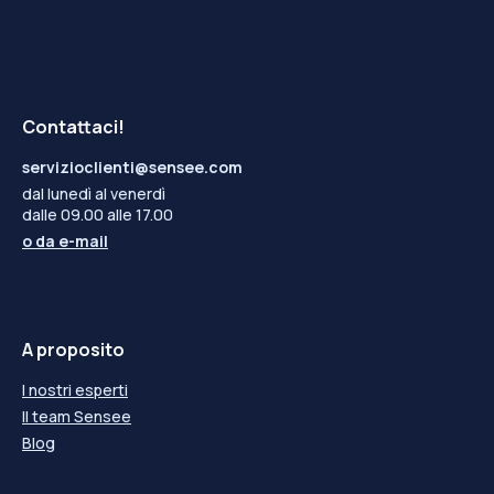
-9,50
---
-9,50
---
-9,75
---
-9,75
---
-10,00
---
-10,00
---
Contattaci!
servizioclienti@sensee.com
dal lunedì al venerdì
dalle 09.00 alle 17.00
o da
e-mail
A proposito
I nostri esperti
Il team Sensee
Blog