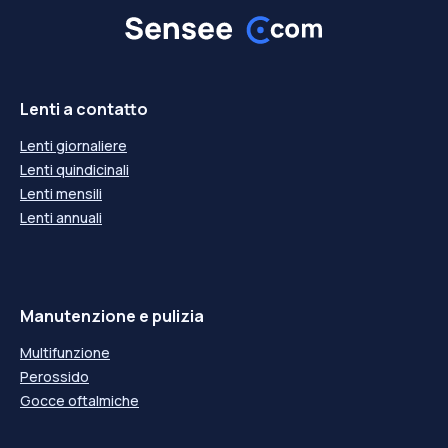
+4,75
+4,75
-5,00
-5,00
+5,00
+5,00
-5,25
-5,25
+5,25
+5,25
-5,50
-5,50
Lenti a contatto
+5,50
+5,50
-5,75
-5,75
Lenti giornaliere
+5,75
+5,75
Lenti quindicinali
-6,00
-6,00
Lenti mensili
+6,00
+6,00
-6,25
---
-6,25
---
Lenti annuali
-6,50
---
-6,50
---
-6,75
---
-6,75
---
-7,00
---
-7,00
---
-7,25
---
-7,25
---
-7,50
---
-7,50
---
Manutenzione e pulizia
-7,75
---
-7,75
---
-8,00
---
-8,00
---
Multifunzione
-8,25
---
-8,25
---
Perossido
-8,50
---
-8,50
---
Gocce oftalmiche
-8,75
---
-8,75
---
-9,00
---
-9,00
---
-9,25
---
-9,25
---