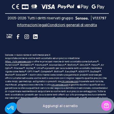
2005-2026 Tutti i diritti riservati gruppo
V1.1.1797
Informazioni legali
Condizioni generali di vendita
Sensee, il nuovo nome di lentimenocare.it
Acquistate online le vostre lenti a contatto ad un prezzo imbattibile:
https: //chi.sensee.com
vi offre le principali marche di lenti a contatto come SofLens®,
PureVision®, Biomedics®, FreshLook®, Acuvue Oasys®, Biofinity®, DAILIES®, Focus®, Air
Optix®, Proclear®, MyDay®, Ultra® e prodotti per la cura delle lenti a contatto morbide e
rigide come ReNu®, OPTI Free®, Complete®, Biotrue®, EasySept®, AOSEPT®, OxySept®,
Boston®, Solocare®. I nostri ottici hanno selezionato una gamma di prodotti eversee per
offrirvi un'alternativa alle vostre lenti o soluzioni con il miglior rapporto qualità-prezzo. Che
siate miopi, ipermetropi, astigmatici o presbiti, da
chi.sensee.com
troverete lenti toriche,
multifocali, progressive e sferiche. Il sito
chi.sensee.com
è gestito da ottici qualificati e vi
garantisce la stessa qualità di servizio del negozio e dell'ottico tradizionale, consentendovi
di risparmiare realmente e di acquistare le vostre lenti a un prezzo avvantaggioso. Tutte le
lenti a contatto e i prodotti per la cura delle lenti offerti sul sito provengono esclusivamente
dai laboratori Bausch+Lomb©, CooperVision©, Johnson & Johnson©, AMO©, Menicon© o Alcon.
Aggiungi al carrello