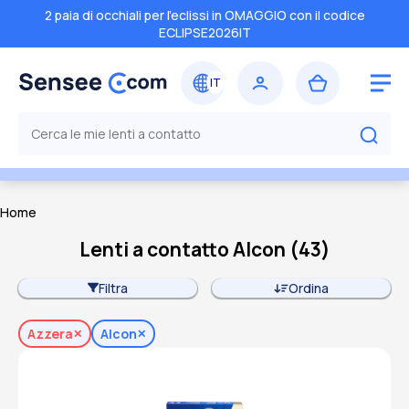
2 paia di occhiali per l'eclissi in OMAGGIO con il codice
ECLIPSE2026IT
Home
Lenti a contatto Alcon
(
43
)
Filtra
Ordina
Azzera
Alcon