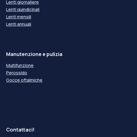
Lenti giornaliere
+5,25
+5,25
-5,50
-5,50
Lenti quindicinali
+5,50
+5,50
Lenti mensili
-5,75
-5,75
Lenti annuali
+5,75
+5,75
-6,00
-6,00
+6,00
+6,00
-6,25
-6,25
+6,25
+6,25
Manutenzione e pulizia
-6,50
-6,50
+6,50
+6,50
Multifunzione
-6,75
-6,75
Perossido
+6,75
+6,75
-7,00
-7,00
Gocce oftalmiche
+7,00
+7,00
-7,25
-7,25
+7,25
+7,25
-7,50
-7,50
+7,50
+7,50
-7,75
-7,75
+7,75
+7,75
-8,00
-8,00
Contattaci!
+8,00
+8,00
-8,25
-8,25