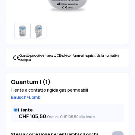
Questo prodotto é marcato CE ed é conforme ai requisiti della normativa
europea
Quantum I (1)
1 lente a contatto rigida gas permeabili
Bausch+Lomb
1
lente
CHF
105,50
Oppure
CHF
105
,50
alla lente
Stessa correzione per entrambi gli occhi