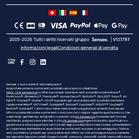
2005-2026 Tutti i diritti riservati gruppo
V1.1.1797
Informazioni legali
Condizioni generali di vendita
Sensee, il nuovo nome di lentimenocare.it
Acquistate online le vostre lenti a contatto ad un prezzo imbattibile:
https: //chi.sensee.com
vi offre le principali marche di lenti a contatto come SofLens®,
PureVision®, Biomedics®, FreshLook®, Acuvue Oasys®, Biofinity®, DAILIES®, Focus®, Air
Optix®, Proclear®, MyDay®, Ultra® e prodotti per la cura delle lenti a contatto morbide e
rigide come ReNu®, OPTI Free®, Complete®, Biotrue®, EasySept®, AOSEPT®, OxySept®,
Boston®, Solocare®. I nostri ottici hanno selezionato una gamma di prodotti eversee per
offrirvi un'alternativa alle vostre lenti o soluzioni con il miglior rapporto qualità-prezzo. Che
siate miopi, ipermetropi, astigmatici o presbiti, da
chi.sensee.com
troverete lenti toriche,
multifocali, progressive e sferiche. Il sito
chi.sensee.com
è gestito da ottici qualificati e vi
garantisce la stessa qualità di servizio del negozio e dell'ottico tradizionale, consentendovi
di risparmiare realmente e di acquistare le vostre lenti a un prezzo avvantaggioso. Tutte le
lenti a contatto e i prodotti per la cura delle lenti offerti sul sito provengono esclusivamente
dai laboratori Bausch+Lomb©, CooperVision©, Johnson & Johnson©, AMO©, Menicon© o Alcon.