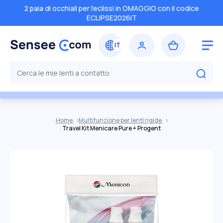
2 paia di occhiali per l'eclissi in OMAGGIO con il codice
ECLIPSE2026IT
Home
Multifunzione per lenti rigide
Travel Kit Menicare Pure + Progent