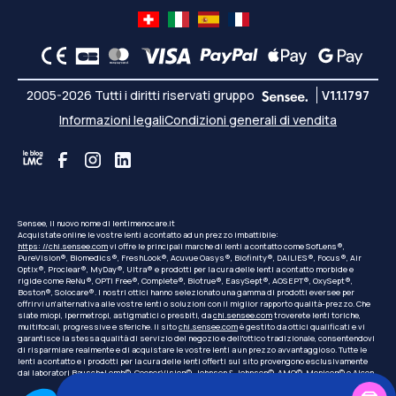
2005-2026 Tutti i diritti riservati gruppo
V1.1.1797
Informazioni legali
Condizioni generali di vendita
Sensee, il nuovo nome di lentimenocare.it
Acquistate online le vostre lenti a contatto ad un prezzo imbattibile:
https: //chi.sensee.com
vi offre le principali marche di lenti a contatto come SofLens®,
PureVision®, Biomedics®, FreshLook®, Acuvue Oasys®, Biofinity®, DAILIES®, Focus®, Air
Optix®, Proclear®, MyDay®, Ultra® e prodotti per la cura delle lenti a contatto morbide e
rigide come ReNu®, OPTI Free®, Complete®, Biotrue®, EasySept®, AOSEPT®, OxySept®,
Boston®, Solocare®. I nostri ottici hanno selezionato una gamma di prodotti eversee per
offrirvi un'alternativa alle vostre lenti o soluzioni con il miglior rapporto qualità-prezzo. Che
siate miopi, ipermetropi, astigmatici o presbiti, da
chi.sensee.com
troverete lenti toriche,
multifocali, progressive e sferiche. Il sito
chi.sensee.com
è gestito da ottici qualificati e vi
garantisce la stessa qualità di servizio del negozio e dell'ottico tradizionale, consentendovi
di risparmiare realmente e di acquistare le vostre lenti a un prezzo avvantaggioso. Tutte le
lenti a contatto e i prodotti per la cura delle lenti offerti sul sito provengono esclusivamente
dai laboratori Bausch+Lomb©, CooperVision©, Johnson & Johnson©, AMO©, Menicon© o Alcon.