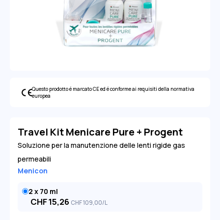
Questo prodotto é marcato CE ed é conforme ai requisiti della normativa
europea
Travel Kit Menicare Pure + Progent
Soluzione per la manutenzione delle lenti rigide gas
permeabili
Menicon
2 x 70 ml
CHF
15,26
CHF
109
,00
/L