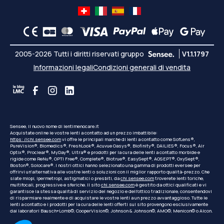
2005-2026 Tutti i diritti riservati gruppo
V1.1.1797
Informazioni legali
Condizioni generali di vendita
Sensee, il nuovo nome di lentimenocare.it
Acquistate online le vostre lenti a contatto ad un prezzo imbattibile:
https: //chi.sensee.com
vi offre le principali marche di lenti a contatto come SofLens®,
PureVision®, Biomedics®, FreshLook®, Acuvue Oasys®, Biofinity®, DAILIES®, Focus®, Air
Optix®, Proclear®, MyDay®, Ultra® e prodotti per la cura delle lenti a contatto morbide e
rigide come ReNu®, OPTI Free®, Complete®, Biotrue®, EasySept®, AOSEPT®, OxySept®,
Boston®, Solocare®. I nostri ottici hanno selezionato una gamma di prodotti eversee per
offrirvi un'alternativa alle vostre lenti o soluzioni con il miglior rapporto qualità-prezzo. Che
siate miopi, ipermetropi, astigmatici o presbiti, da
chi.sensee.com
troverete lenti toriche,
multifocali, progressive e sferiche. Il sito
chi.sensee.com
è gestito da ottici qualificati e vi
garantisce la stessa qualità di servizio del negozio e dell'ottico tradizionale, consentendovi
di risparmiare realmente e di acquistare le vostre lenti a un prezzo avvantaggioso. Tutte le
lenti a contatto e i prodotti per la cura delle lenti offerti sul sito provengono esclusivamente
dai laboratori Bausch+Lomb©, CooperVision©, Johnson & Johnson©, AMO©, Menicon© o Alcon.