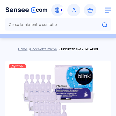
Home
Gocce oftalmiche
Blink intensive 20x0.40ml
Stop