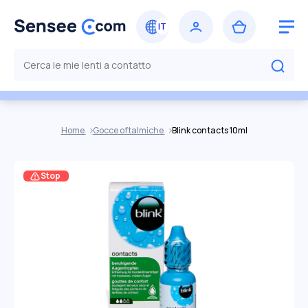
Home
Gocce oftalmiche
Blink contacts 10ml
Stop