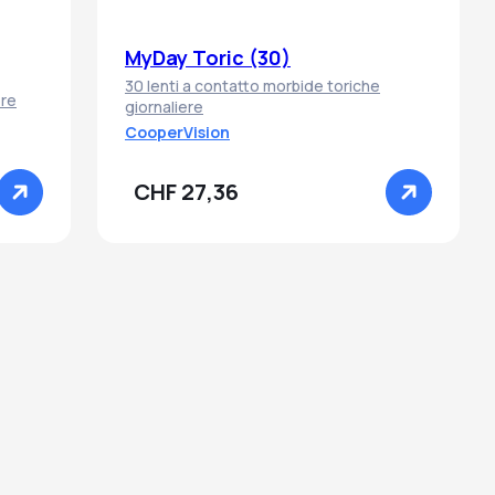
MyDay Toric (30)
30 lenti a contatto morbide toriche
ere
giornaliere
CooperVision
CHF 27,36