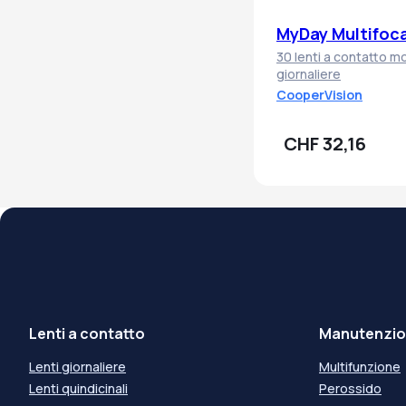
MyDay Multifoca
30 lenti a contatto mo
giornaliere
CooperVision
CHF 32,16
Lenti a contatto
Manutenzion
Lenti giornaliere
Multifunzione
Lenti quindicinali
Perossido