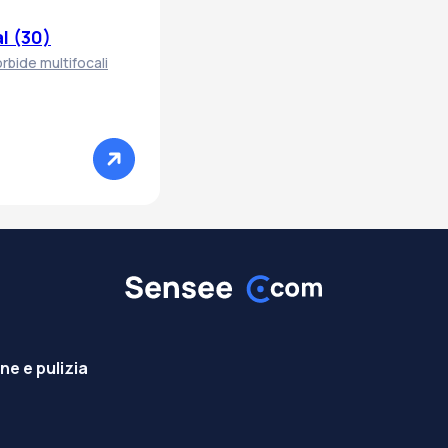
l (30)
rbide multifocali
e e pulizia