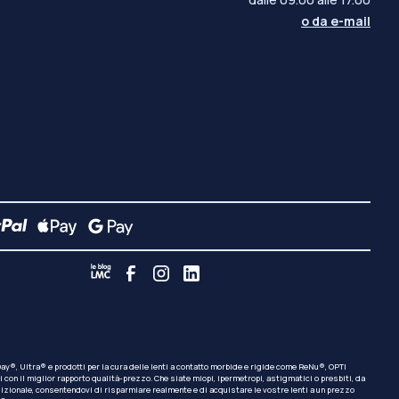
o da
e-mail
y®, Ultra® e prodotti per la cura delle lenti a contatto morbide e rigide come ReNu®, OPTI
con il miglior rapporto qualità-prezzo. Che siate miopi, ipermetropi, astigmatici o presbiti, da
radizionale, consentendovi di risparmiare realmente e di acquistare le vostre lenti a un prezzo