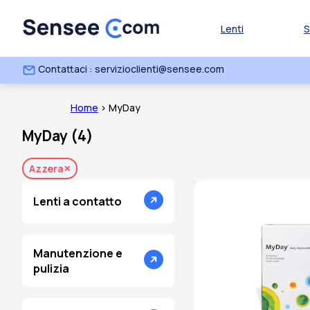
Lenti
S
Contattaci : servizioclienti@sensee.com
Home
> MyDay
MyDay
(
4
)
Azzera
Lenti a contatto
Manutenzione e
pulizia