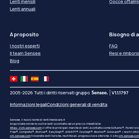
Lenti mensili
Gocce oftalm
Lenti annuali
A proposito
Bisogno di a
I nostri esperti
FAQ
Il team Sensee
Resi e rimbors
Blog
2005-2026 Tutti i diritti riservati gruppo
V1.1.1797
Informazioni legali
Condizioni generali di vendita
Sensee, il nuovo nome di lentimenocare.it
Acquistate online le vostre lenti a contatto ad un prezzo imbattibile:
https: //chi.sensee.com
vi offre le principali marche di lenti a contatto come SofLens®, PureVis
Free®, Complete®, Biotrue®, EasySept®, AOSEPT®, OxySept®, Boston®, Solocare®. I nostri ottici ha
chi.sensee.com
troverete lenti toriche, multifocali, progressive e sferiche. Il sito
chi.sensee.co