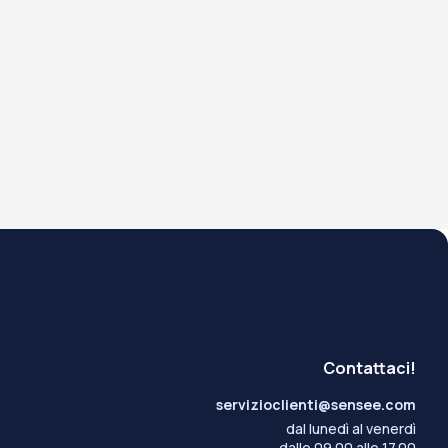
Contattaci!
servizioclienti@sensee.com
dal lunedì al venerdì
dalle 09.00 alle 17.00