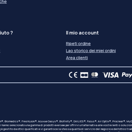
iche
iuto ?
Il mio account
Ripeti ordine
i
Lao storico dei miei ordini
Area clienti
ion®, Biomedics®, FreshLook®, Acuvue Oasys®, Biofinity®, DAILIES®, Focus®, Air Optix®, Proclear®, MyDa
nno selezionato una gamma di prodotti eversee per offrirvi un'alternativa alle vostre lenti o soluzioni 
m
è gestito da ottici qualificati e vi garantisce la stessa qualità di servizio del negozio e dell'ottico t