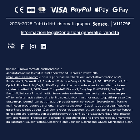
2005-2026 Tutti i diritti riservati gruppo
V1.1.1798
Informazioni legali
Condizioni generali di vendita
Sensee, il nuovo nome di lentimenocare.it
Acquistate online le vostre lenti a contatto ad un prezzo imbattibile:
https: //chi.sensee.com
vi offre le principali marche di lenti a contatto come SofLens®,
PureVision®, Biomedics®, FreshLook®, Acuvue Oasys®, Biofinity®, DAILIES®, Focus®, Air
Optix®, Proclear®, MyDay®, Ultra® e prodotti per la cura delle lenti a contatto morbide e
rigide come ReNu®, OPTI Free®, Complete®, Biotrue®, EasySept®, AOSEPT®, OxySept®,
Boston®, Solocare®. I nostri ottici hanno selezionato una gamma di prodotti eversee per
offrirvi un'alternativa alle vostre lenti o soluzioni con il miglior rapporto qualità-prezzo. Che
siate miopi, ipermetropi, astigmatici o presbiti, da
chi.sensee.com
troverete lenti toriche,
multifocali, progressive e sferiche. Il sito
chi.sensee.com
è gestito da ottici qualificati e vi
garantisce la stessa qualità di servizio del negozio e dell'ottico tradizionale, consentendovi
di risparmiare realmente e di acquistare le vostre lenti a un prezzo avvantaggioso. Tutte le
lenti a contatto e i prodotti per la cura delle lenti offerti sul sito provengono esclusivamente
dai laboratori Bausch+Lomb©, CooperVision©, Johnson & Johnson©, AMO©, Menicon© o Alcon.